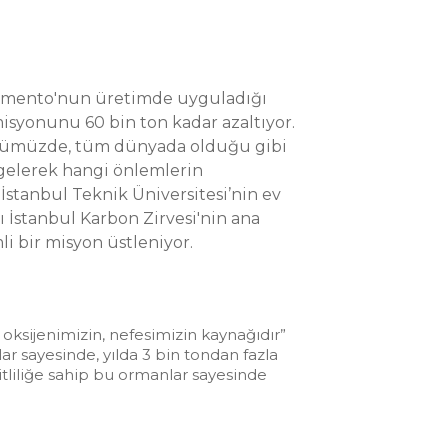
 Çimento'nun üretimde uyguladığı
misyonunu 60 bin ton kadar azaltıyor.
ünümüzde, tüm dünyada olduğu gibi
 gelerek hangi önlemlerin
a İstanbul Teknik Üniversitesi’nin ev
 İstanbul Karbon Zirvesi'nin ana
i bir misyon üstleniyor.
 oksijenimizin, nefesimizin kaynağıdır”
lar sayesinde, yılda 3 bin tondan fazla
itliliğe sahip bu ormanlar sayesinde