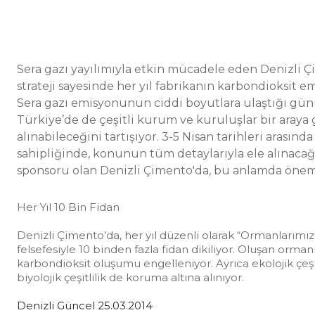
Sera gazı yayılımıyla etkin mücadele eden Denizli
strateji sayesinde her yıl fabrikanın karbondioksit e
Sera gazı emisyonunun ciddi boyutlara ulaştığı g
Türkiye’de de çeşitli kurum ve kuruluşlar bir araya
alınabileceğini tartışıyor. 3-5 Nisan tarihleri arasınd
sahipliğinde, konunun tüm detaylarıyla ele alınacağı
sponsoru olan Denizli Çimento'da, bu anlamda öneml
Her Yıl 10 Bin Fidan
Denizli Çimento’da, her yıl düzenli olarak “Ormanlarımız
felsefesiyle 10 binden fazla fidan dikiliyor. Oluşan orman
karbondioksit oluşumu engelleniyor. Ayrıca ekolojik çeş
biyolojik çeşitlilik de koruma altına alınıyor.
Denizli Güncel 25.03.2014