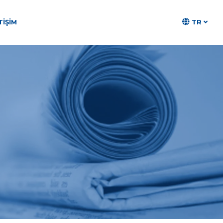
TR
TIŞIM