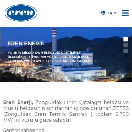
SIFIR ATIK HEDEFİ İLE ELEKTRİK ÜRETİMİ
TR
EREN ENERJİ
YILLIK 19 MİLYAR KWH ELEKTRİK ÜRETİMİYLE
ÜLKEMİZİN İHTİYACININ YÜZDE 6'SINI KARŞILAYAN
TOPLAM 2790 MW'LİK ELEKTRİK ÜRETİM KAPASİTESİ
Eren Enerji,
Zonguldak ilinin, Çatalağzı beldesi ve
EREN ENERJİ
Muslu beldesinin sınırlarının içinde bulunan ZETES
5 ÜNİTE İLE 2790 MW KURULU GÜÇ
(Zonguldak Eren Termik Santrali ) toplam 2.790
MW’lık kurulu güce sahiptir.
Santral sahasında;