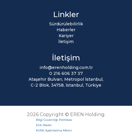
Linkler
Sürdürülebilirlik
Haberler
Kariyer
İletişim
İletişim
info@erenholding.com.tr
0 216 606 37 37
Ataşehir Bulvarı, Metropol İstanbul,
C-2 Blok, 34758, İstanbul, Türkiye
2026 Copyright © EREN Holding.
Bilgi Güvenliği Politikası
Etik İlkeler
KVKK Aydınlatma Metni