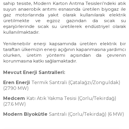
sahip tesiste, Modern Karton Arıtma Tesisleri’ndeki atık
EREN ENERJİ
suyun anaerobik arıtımı esnasında üretilen biyogaz ile
gaz motorlarında yakıt olarak kullanılarak elektrik
5 ÜNİTE İLE 2790 MW KURULU GÜÇ
üretilmekte ve egzoz gazından da sıcak su
eşanjörlerinde sıcak su üretilerek endüstriyel olarak
kullanılmaktadır.
Yenilenebilir enerji kapsamında üretilen elektrik bir
taraftan ülkemizin enerji açığının kapanmasına yardımcı
olurken, üretim yöntemi açısından da çevrenin
EREN ENERJİ
korunmasına katkı sağlamaktadır.
ÇEVRE DOSTU TEKNOLOJİ VE
SIFIR ATIK HEDEFİ İLE ELEKTRİK ÜRETİMİ
Mevcut Enerji Santralleri:
Eren Enerji
Termik Santrali (Çatalağzı/Zonguldak)
(2790 MW)
Medcem
Katı Atık Yakma Tesisi (Çorlu/Tekirdağ)
(27.6 MW)
Modern Biyokütle
Santrali (Çorlu/Tekirdağ) (6 MW)