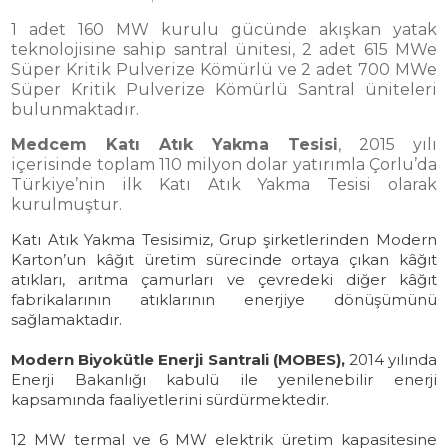
1 adet 160 MW kurulu gücünde akışkan yatak
teknolojisine sahip santral ünitesi, 2 adet 615 MWe
Süper Kritik Pulverize Kömürlü ve 2 adet 700 MWe
EREN ENERJİ
Süper Kritik Pulverize Kömürlü Santral üniteleri
bulunmaktadır.
ÇEVRE DOSTU TEKNOLOJİ VE
SIFIR ATIK HEDEFİ İLE ELEKTRİK ÜRETİMİ
Medcem Katı Atık Yakma Tesisi
, 2015 yılı
içerisinde toplam 110 milyon dolar yatırımla Çorlu’da
Türkiye’nin ilk Katı Atık Yakma Tesisi olarak
kurulmuştur.
Katı Atık Yakma Tesisimiz, Grup şirketlerinden Modern
Karton’un kâğıt üretim sürecinde ortaya çıkan kâğıt
EREN ENERJİ
atıkları, arıtma çamurları ve çevredeki diğer kâğıt
YILLIK 19 MİLYAR KWH ELEKTRİK ÜRETİMİYLE
fabrikalarının atıklarının enerjiye dönüşümünü
ÜLKEMİZİN İHTİYACININ YÜZDE 6'SINI KARŞILAYAN
sağlamaktadır.
TOPLAM 2790 MW'LİK ELEKTRİK ÜRETİM KAPASİTESİ
Modern Biyokütle Enerji Santrali (MOBES),
2014 yılında
Enerji Bakanlığı kabulü ile yenilenebilir enerji
kapsamında faaliyetlerini sürdürmektedir.
12 MW termal ve 6 MW elektrik üretim kapasitesine