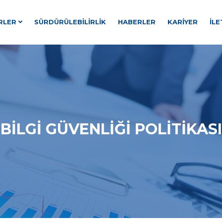
RLER
SÜRDÜRÜLEBILIRLIK
HABERLER
KARIYER
İLE
BILGI GÜVENLIĞI POLITIKASI