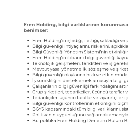
Eren Holding, bilgi varlıklarının korunma
benimser:
Eren Holding’in işlediği, ilettiği, sakladığı ve 
Bilgi güvenliği ihtiyaçlarını, risklerini, açık
Bilgi Güvenliği Yönetim Sistemi’nin etkinliği
Eren Holding’in itibarını bilgi güvenliği ka
Teknolojik gelişmeleri, tehditleri ve iş gere
Mevcut yasa, yönetmelik, sözleşme ve şirket
Bilgi güvenliği olaylarına hızlı ve etkin müda
İş sürekliliğini desteklemek amacıyla bilgi g
Çalışanların bilgi güvenliği farkındalığını 
Grup şirketleri, tedarikçiler, üçüncü tarafl
Tedarikçiler, üçüncü taraflar ve ziyaretçiler
Bilgi güvenliği kontrollerinin etkinliğini ö
BGYS kapsamındaki tüm bilgi varlıklarını, sist
Politikanın uygunluğunu sağlamak amacıyla 
Bu politika Eren Holding Denetim Bölüm Baş