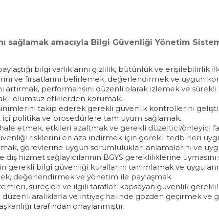
sını sağlamak amacıyla Bilgi Güvenliği Yönetim Siste
paylaştığı bilgi varlıklarını gizlilik, bütünlük ve erişilebilirli
lıklarını ve fırsatlarını belirlemek, değerlendirmek ve uygun k
ni artırmak, performansını düzenli olarak izlemek ve sürekli 
ynaklı olumsuz etkilerden korumak.
ksinimlerini takip ederek gerekli güvenlik kontrollerini geli
 içi politika ve prosedürlere tam uyum sağlamak.
hale etmek, etkileri azaltmak ve gerekli düzeltici/önleyici f
üvenliği risklerini en aza indirmek için gerekli tedbirleri uy
artırmak, görevlerine uygun sorumlulukları anlamalarını ve uy
ar ve dış hizmet sağlayıcılarının BGYS gerekliliklerine uymas
 için gerekli bilgi güvenliği kurallarını tanımlamak ve uygula
lçmek, değerlendirmek ve yönetim ile paylaşmak.
emleri, süreçleri ve ilgili tarafları kapsayan güvenlik gerekli
düzenli aralıklarla ve ihtiyaç halinde gözden geçirmek ve
kanlığı tarafından onaylanmıştır.