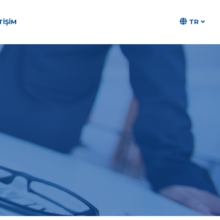
TR
TIŞIM