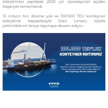
elleçlemesi yapılarak 2025 yılı operasyonel açıdan
başarıyla tamamlandı.
15 milyon ton dökme yük ve 100.000 TEU konteyner
elleçleme kapasitesiyle Eren Limanı, lojistik
yetkinliklerini ileriye taşımaya devam ediyor.