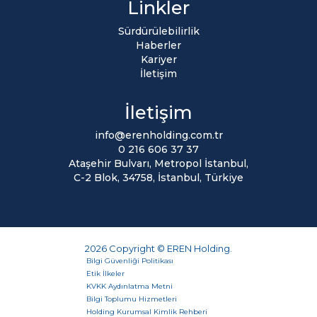
Linkler
Sürdürülebilirlik
Haberler
Kariyer
İletişim
İletişim
info@erenholding.com.tr
0 216 606 37 37
Ataşehir Bulvarı, Metropol İstanbul,
C-2 Blok, 34758, İstanbul, Türkiye
2026 Copyright © EREN Holding.
Bilgi Güvenliği Politikası
Etik İlkeler
KVKK Aydınlatma Metni
Bilgi Toplumu Hizmetleri
Holding Kurumsal Kimlik Rehberi