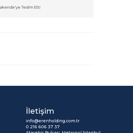
akende'ye Teslim Etti
İletişim
info@erenholding.com.tr
0 216 606 37 37
Ataşehir Bulvarı, Metropol İstanbul,