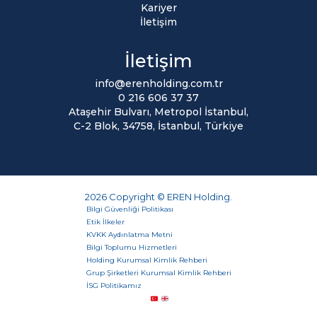
Kariyer
İletişim
İletişim
info@erenholding.com.tr
0 216 606 37 37
Ataşehir Bulvarı, Metropol İstanbul,
C-2 Blok, 34758, İstanbul, Türkiye
2026 Copyright © EREN Holding.
Bilgi Güvenliği Politikası
Etik İlkeler
KVKK Aydınlatma Metni
Bilgi Toplumu Hizmetleri
Holding Kurumsal Kimlik Rehberi
Grup Şirketleri Kurumsal Kimlik Rehberi
İSG Politikamız