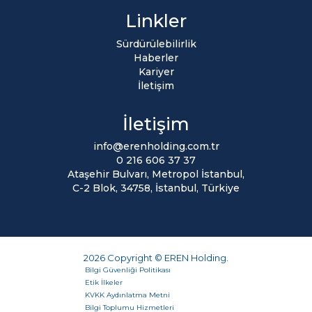
Linkler
Sürdürülebilirlik
Haberler
Kariyer
İletişim
İletişim
info@erenholding.com.tr
0 216 606 37 37
Ataşehir Bulvarı, Metropol İstanbul,
C-2 Blok, 34758, İstanbul, Türkiye
2026 Copyright © EREN Holding.
Bilgi Güvenliği Politikası
Etik İlkeler
KVKK Aydınlatma Metni
Bilgi Toplumu Hizmetleri